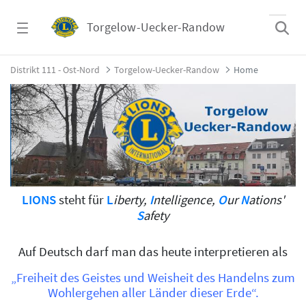
Zum Hauptinhalt springen
Torgelow-Uecker-Randow
Home - Torgelow-Uecker-Randow
Distrikt 111 - Ost-Nord
Torgelow-Uecker-Randow
Home
LIONS
steht für
L
iberty,
I
ntelligence,
O
ur
N
ations'
S
afety
Auf Deutsch darf man das heute interpretieren als
„Freiheit des Geistes und Weisheit des Handelns zum
Wohlergehen aller Länder dieser Erde“.